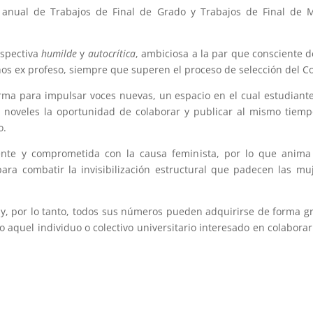
 anual de Trabajos de Final de Grado y Trabajos de Final de M
rspectiva
humilde
y
autocrítica
, ambiciosa a la par que consciente de
s ex profeso, siempre que superen el proceso de selección del Comi
ma para impulsar voces nuevas, un espacio en el cual estudiante
s noveles la oportunidad de colaborar y publicar al mismo tiem
o.
ente y comprometida con la causa feminista, por lo que anima
ara combatir la invisibilización estructural que padecen las mu
 y, por lo tanto, todos sus números pueden adquirirse de forma g
o aquel individuo o colectivo universitario interesado en colaborar 