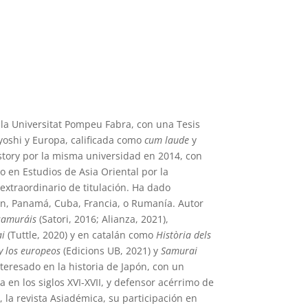
 la Universitat Pompeu Fabra, con una Tesis
yoshi y Europa, calificada como
cum laude
y
story por la misma universidad en 2014, con
 en Estudios de Asia Oriental por la
xtraordinario de titulación. Ha dado
ón, Panamá, Cuba, Francia, o Rumanía.
Autor
 samuráis
(Satori, 2016; Alianza, 2021),
ai
(Tuttle, 2020) y en catalán como
Història dels
y los europeos
(Edicions UB, 2021) y
Samurai
nteresado en la historia de Japón, con un
a en los siglos XVI-XVII, y defensor acérrimo de
 la revista Asiadémica, su participación en