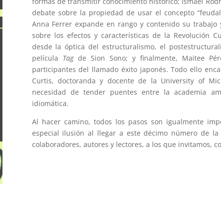
formas de transmitir conocimiento histórico; Ismael Rod
debate sobre la propiedad de usar el concepto “feuda
Anna Ferrer expande en rango y contenido su trabajo
sobre los efectos y características de la Revolución Cu
desde la óptica del estructuralismo, el postestructurali
película
Tag
de Sion Sono; y finalmente, Maitee Pér
participantes del llamado éxito japonés. Todo ello enc
Curtis, doctoranda y docente de la University of Mi
necesidad de tender puentes entre la academia am
idiomática.
Al hacer camino, todos los pasos son igualmente imp
especial ilusión al llegar a este décimo número de la
colaboradores, autores y lectores, a los que invitamos, c