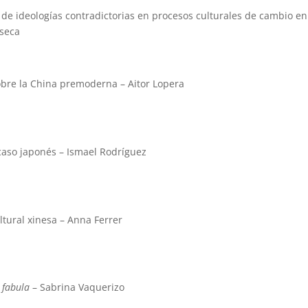
o de ideologías contradictorias en procesos culturales de cambio en
aseca
sobre la China premoderna – Aitor Lopera
 caso japonés – Ismael Rodríguez
ltural xinesa – Anna Ferrer
 fabula
– Sabrina Vaquerizo