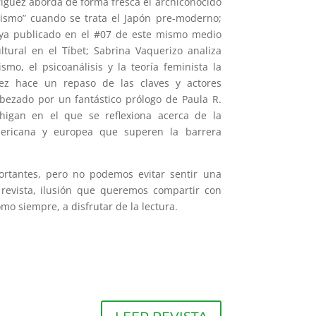
ríguez aborda de forma fresca el archiconocido
lismo” cuando se trata el Japón pre-moderno;
 ya publicado en el #07 de este mismo medio
ltural en el Tíbet; Sabrina Vaquerizo analiza
smo, el psicoanálisis y la teoría feminista la
ez hace un repaso de las claves y actores
abezado por un fantástico prólogo de Paula R.
chigan en el que se reflexiona acerca de la
ericana y europea que superen la barrera
ortantes, pero no podemos evitar sentir una
 revista, ilusión que queremos compartir con
omo siempre, a disfrutar de la lectura.