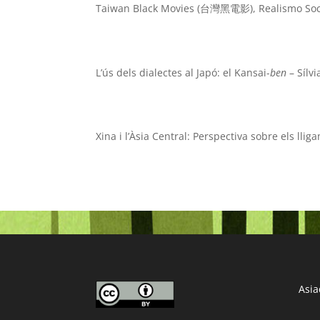
Taiwan Black Movies (台灣黑電影), Realismo Socia
L’ús dels dialectes al Japó: el Kansai-
ben
– Sílv
Xina i l’Àsia Central: Perspectiva sobre els llig
Asia