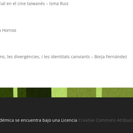
l en el cine taiwanés – Isma Ruiz
ia Hornos
ams, les divergències, i les identitats canviants – Borja Fernández
démica se encuentra bajo una Licencia
Creative Commons Atribuci