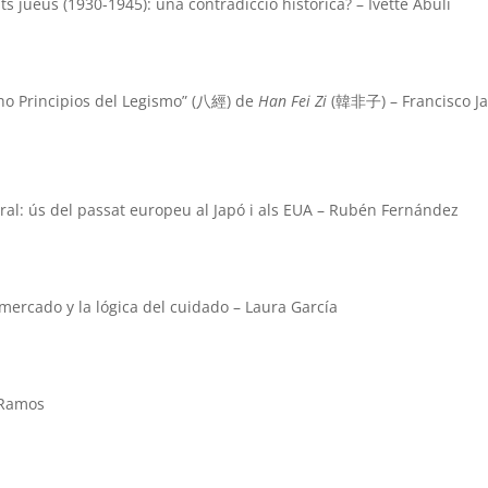
ats jueus (1930-1945): una contradicció històrica? – Ivette Abulí
cho Principios del Legismo” (八經) de
Han Fei Zi
(韓非子) – Francisco Ja
ural: ús del passat europeu al Japó i als EUA – Rubén Fernández
 mercado y la lógica del cuidado – Laura García
 Ramos