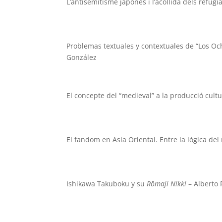
L’antisemitisme japonès i l’acollida dels refugi
Problemas textuales y contextuales de “Los O
González
El concepte del “medieval” a la producció cult
El fandom en Asia Oriental. Entre la lógica del
Ishikawa Takuboku y su
Rōmaji Nikki
– Alberto