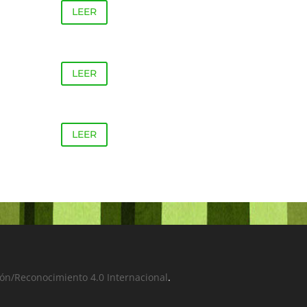
LEER
LEER
LEER
ón/Reconocimiento 4.0 Internacional
.