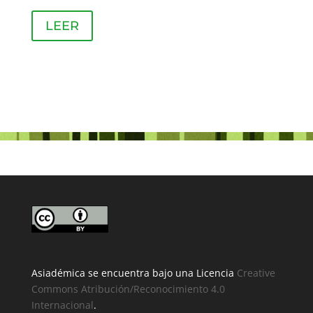
LEER
Asiadémica se encuentra bajo una Licencia
Creative
Commons Atribución/Reconocimiento 4.0
Internacional
.