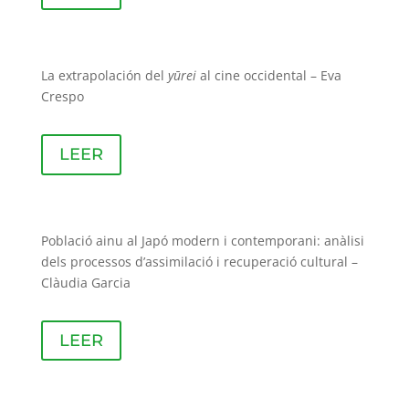
La extrapolación del
yūrei
al cine occidental – Eva
Crespo
LEER
Població ainu al Japó modern i contemporani: anàlisi
dels processos d’assimilació i recuperació cultural –
Clàudia Garcia
LEER